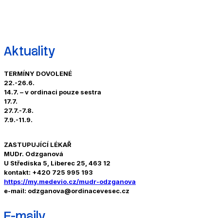
Aktuality
TERMÍNY DOVOLENÉ
22.-26.6.
14.7. – v ordinaci pouze sestra
17.7.
27.7.-7.8.
7.9.-11.9.
ZASTUPUJÍCÍ LÉKAŘ
MUDr. Odzganová
U Střediska 5, Liberec 25, 463 12
kontakt: +420 725 995 193
https://my.medevio.cz/mudr-odzganova
e-mail: odzganova@ordinacevesec.cz
E-maily