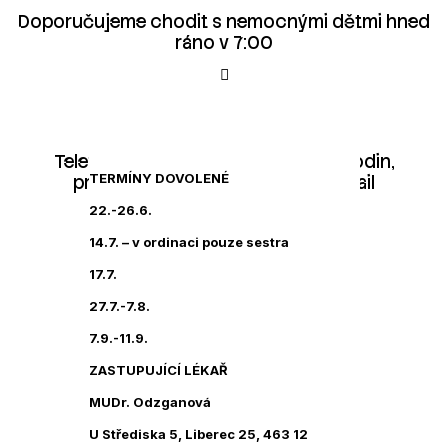
Doporučujeme chodit s nemocnými dětmi hned
ráno v 7:00
Telefon je dostupný pouze do 10 hodin,
TERMÍNY DOVOLENÉ
preferujeme komunikaci přes e-mail
22.-26.6.
14.7. – v ordinaci pouze sestra
17.7.
Dodržování termínu prevencí
27.7.-7.8.
7.9.-11.9.
ZASTUPUJÍCÍ LÉKAŘ
MUDr. Odzganová
U Střediska 5, Liberec 25, 463 12