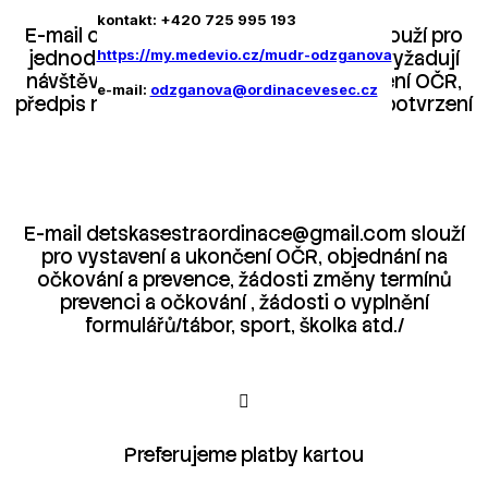
kontakt: +420 725 995 193
E-mail ordinace@pediatrie-liberec.cz slouží pro
https://my.medevio.cz/mudr-odzganova
jednoduché odborné dotazy, které nevyžadují
návštěvu v ordinaci, vystavení a ukončení OČR,
e-mail:
odzganova@ordinacevesec.cz
předpis receptů a žádostí o formuláře a potvrzení
E-mail detskasestraordinace@gmail.com slouží
pro vystavení a ukončení OČR, objednání na
očkování a prevence, žádosti změny termínů
prevenci a očkování , žádosti o vyplnění
formulářů/tábor, sport, školka atd./
Preferujeme platby kartou